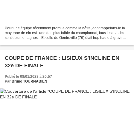
Pour une équipe récemment promue comme la nôtre, dont rappelons-le la
moyenne de elo est l'une des plus faible du championnat, tous les matchs
sont des montagnes... Et celle de Gonfreville (76) était trop haute à gravir
pour nos jeunes padawans. Il en...
COUPE DE FRANCE : LISIEUX S'INCLINE EN
32e DE FINALE
Publié le 08/01/2023 à 20:57
Par
Bruno TOURNABIEN