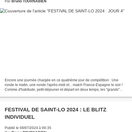
Par
Bruno TOURNABIEN
Encore une journée chargée en ce quatrième jour de compétition : Une
ronde le matin, une ronde l'après-midi et... match France-Espagne le soir !
Comme d'habitude, petit-déjeuner et départ en deux temps, les "grands"
commençant à 8h45, les "petits" à 10h00....
FESTIVAL DE SAINT-LO 2024 : LE BLITZ
INDIVIDUEL
Publié le 08/07/2024 à 00:35