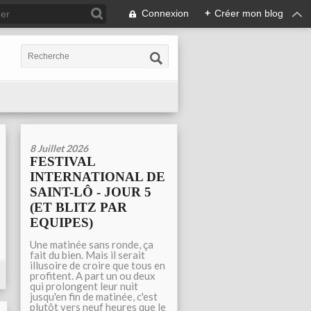
Connexion
+
Créer mon blog
8 Juillet 2026
FESTIVAL
INTERNATIONAL DE
SAINT-LÔ - JOUR 5
(ET BLITZ PAR
EQUIPES)
Une matinée sans ronde, ça
fait du bien. Mais il serait
illusoire de croire que tous en
profitent. A part un ou deux
qui prolongent leur nuit
jusqu'en fin de matinée, c'est
plutôt vers neuf heures que le