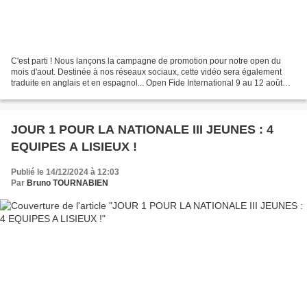
C'est parti ! Nous lançons la campagne de promotion pour notre open du
mois d'aout. Destinée à nos réseaux sociaux, cette vidéo sera également
traduite en anglais et en espagnol... Open Fide International 9 au 12 août
2025 ) Lisieux (14) 10000€ de dotation...
JOUR 1 POUR LA NATIONALE III JEUNES : 4
EQUIPES A LISIEUX !
Publié le 14/12/2024 à 12:03
Par
Bruno TOURNABIEN