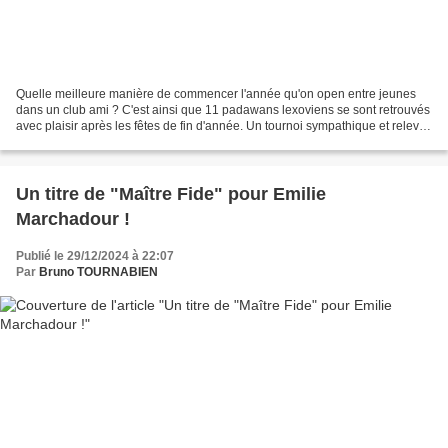
Quelle meilleure manière de commencer l'année qu'on open entre jeunes
dans un club ami ? C'est ainsi que 11 padawans lexoviens se sont retrouvés
avec plaisir après les fêtes de fin d'année. Un tournoi sympathique et relevé
opposant 61 concurrents, et...
Un titre de "Maître Fide" pour Emilie
Marchadour !
Publié le 29/12/2024 à 22:07
Par
Bruno TOURNABIEN