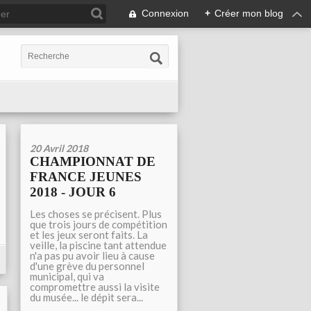
Connexion
+
Créer mon blog
20 Avril 2018
CHAMPIONNAT DE
FRANCE JEUNES
2018 - JOUR 6
Les choses se précisent. Plus
que trois jours de compétition
et les jeux seront faits. La
veille, la piscine tant attendue
n'a pas pu avoir lieu à cause
d'une grève du personnel
municipal, qui va
compromettre aussi la visite
du musée... le dépit sera...