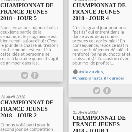
CHAMPIONNAT DE
CHAMPIONNAT DE
FRANCE JEUNES
FRANCE JEUNES
2018 - JOUR 5
2018 - JOUR 4
Nous entamons aujourd'hui la
C'est le grand jour pour nos
deuxième partie de la
"petits", qui entrent dans la
semaine, et le programme est
danse avec deux rondes
bien rempli aujourd'hui : C'est
prévues cet après-midi ! En
le jour de la chasse au trésor !
conséquence, repos ce matin
Tout le monde est excité à
avec petit déjeuner décalé et...
cette idée et personne ne
renforcé (pains au chocolat et
reste à la traîne quand il s'agit
croissants) ! L'occasion rêvée
de grimper dans les...
pour moi de profiter...
,
#Vie du club
,
#Championnats
#Tournois
16 Avril 2018
CHAMPIONNAT DE
FRANCE JEUNES
15 Avril 2018
2018 - JOUR 2
CHAMPIONNAT DE
FRANCE JEUNES
Et nous voilà parti pour le
second jour de compétition
2018 - JOUR 1