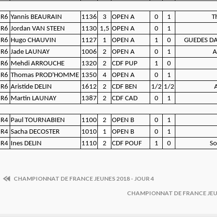
R6
Yannis BEAURAIN
1136
3
OPEN A
0
1
T
R6
Jordan VAN STEEN
1130
1,5
OPEN A
0
1
R6
Hugo CHAUVIN
1127
1
OPEN A
1
0
GUEDES DA
R6
Jade LAUNAY
1006
2
OPEN A
0
1
A
R6
Mehdi ARROUCHE
1320
2
CDF PUP
1
0
R6
Thomas PROD'HOMME
1350
4
OPEN A
0
1
R6
Aristide DELIN
1612
2
CDF BEN
1/2
1/2
R6
Martin LAUNAY
1387
2
CDF CAD
0
1
R4
Paul TOURNABIEN
1100
2
OPEN B
0
1
R4
Sacha DECOSTER
1010
1
OPEN B
0
1
R4
Ines DELIN
1110
2
CDF POUF
1
0
S
CHAMPIONNAT DE FRANCE JEUNES 2018 - JOUR 4
CHAMPIONNAT DE FRANCE JEUN