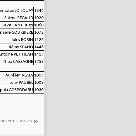
himotée JONQUAY
1346
Solene REGAUD
1020
 SILVA SANT Hugo
1060
naelle GOURBIERE
1072
Jules ROBIN
1126
Rémy SPANO
1446
Antoine PETITJEAN
1419
Theo CASSAGNE
1753
Aurélien ALATA
1009
Leny PAUBEL
1009
ophia GOSPODARU
1030
ES 2018 - JOUR 6