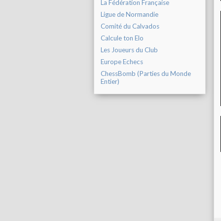
La Fédération Française
Ligue de Normandie
Comité du Calvados
Calcule ton Elo
Les Joueurs du Club
Europe Echecs
ChessBomb (Parties du Monde
Entier)