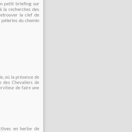
 petit briefing sur
 à la recherches des
 retrouver la clef de
s pèlerins du chemin
le, où la présence de
re des Chevaliers de
erviteur de faire une
.
ctives en herbe de