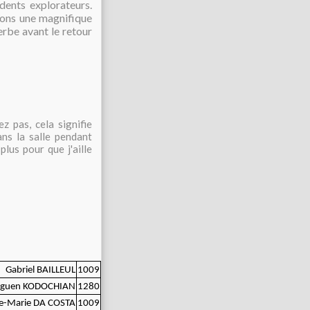
édents explorateurs.
erons une magnifique
erbe avant le retour
z pas, cela signifie
ans la salle pendant
plus pour que j'aille
Gabriel BAILLEUL
1009
iguen KODOCHIAN
1280
e-Marie DA COSTA
1009