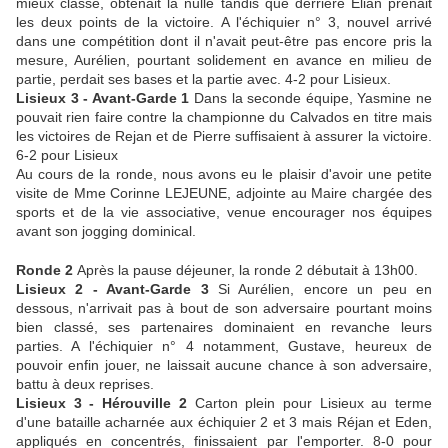
mieux classé, obtenait la nulle tandis que derrière Elian prenait
les deux points de la victoire. A l'échiquier n° 3, nouvel arrivé
dans une compétition dont il n'avait peut-être pas encore pris la
mesure, Aurélien, pourtant solidement en avance en milieu de
partie, perdait ses bases et la partie avec. 4-2 pour Lisieux.
Lisieux 3 - Avant-Garde 1
Dans la seconde équipe, Yasmine ne
pouvait rien faire contre la championne du Calvados en titre mais
les victoires de Rejan et de Pierre suffisaient à assurer la victoire.
6-2 pour Lisieux
Au cours de la ronde, nous avons eu le plaisir d'avoir une petite
visite de Mme Corinne LEJEUNE, adjointe au Maire chargée des
sports et de la vie associative, venue encourager nos équipes
avant son jogging dominical.
Ronde 2
Après la pause déjeuner, la ronde 2 débutait à 13h00.
Lisieux 2 - Avant-Garde 3
Si Aurélien, encore un peu en
dessous, n'arrivait pas à bout de son adversaire pourtant moins
bien classé, ses partenaires dominaient en revanche leurs
parties. A l'échiquier n° 4 notamment, Gustave, heureux de
pouvoir enfin jouer, ne laissait aucune chance à son adversaire,
battu à deux reprises.
Lisieux 3 - Hérouville 2
Carton plein pour Lisieux au terme
d'une bataille acharnée aux échiquier 2 et 3 mais Réjan et Eden,
appliqués en concentrés, finissaient par l'emporter. 8-0 pour