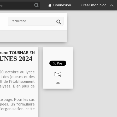
Connexion
+
Créer mon blog
runo TOURNABIEN
NES 2024
20 octobre au lycée
rt des joueurs et des
lf de l'établissement
lyses. Bien plus de
te page. Pour les cas
upées, un formulaire
l'organisation, cette