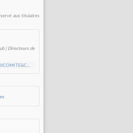
servé aux titulaires
ub | Directeurs de
http://www.echecs.asso.fr/ListeTournois.aspx?Action=TOURNOICOMITE&ComiteRef=14
es