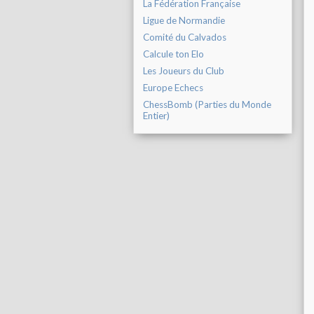
La Fédération Française
Ligue de Normandie
Comité du Calvados
Calcule ton Elo
Les Joueurs du Club
Europe Echecs
ChessBomb (Parties du Monde
Entier)