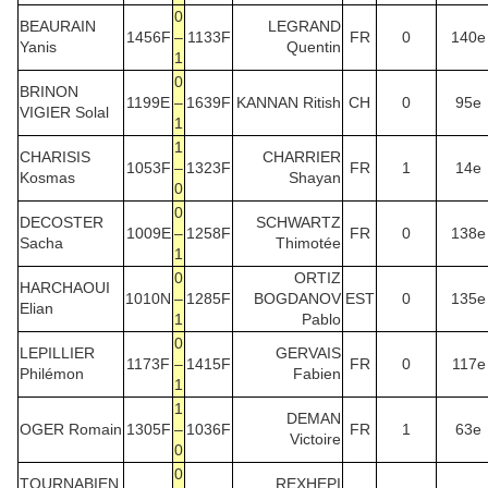
0
BEAURAIN
LEGRAND
1456F
–
1133F
FR
0
140e
Yanis
Quentin
1
0
BRINON
1199E
–
1639F
KANNAN Ritish
CH
0
95e
VIGIER Solal
1
1
CHARISIS
CHARRIER
1053F
–
1323F
FR
1
14e
Kosmas
Shayan
0
0
DECOSTER
SCHWARTZ
1009E
–
1258F
FR
0
138e
Sacha
Thimotée
1
0
ORTIZ
HARCHAOUI
1010N
–
1285F
BOGDANOV
EST
0
135e
Elian
1
Pablo
0
LEPILLIER
GERVAIS
1173F
–
1415F
FR
0
117e
Philémon
Fabien
1
1
DEMAN
OGER Romain
1305F
–
1036F
FR
1
63e
Victoire
0
0
TOURNABIEN
REXHEPI