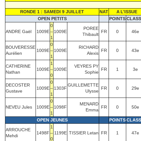
RONDE 1 : SAMEDI 9 JUILLET
NAT
A L’ISSUE
OPEN PETITS
POINTS
CLAS
0
POREE
ANDRE Gaël
1009E
–
1009E
FR
0
46e
Thibault
1
0
BOUVERESSE
RICHARD
1009E
–
1009E
FR
0
43e
Aurélien
Alexis
1
1
CATHERINE
VEYRES PY
1009E
–
1009E
FR
1
3e
Nathan
Sophie
0
0
DECOSTER
GUILLEMETTE
1009E
–
1303F
FR
0
29e
Gustave
Ulysse
1
0
MENARD
NEVEU Jules
1009E
–
1098F
FR
0
50e
Emma
1
OPEN JEUNES
POINTS
CLAS
1
ARROUCHE
1498F
–
1199E
TISSIER Letan
FR
1
47e
Mehdi
0