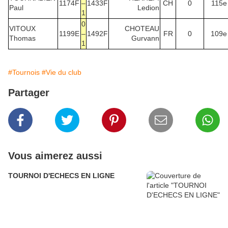
1174F
–
1433F
CH
0
115e
Paul
Ledion
1
0
VITOUX
CHOTEAU
1199E
–
1492F
FR
0
109e
Thomas
Gurvann
1
#Tournois
#Vie du club
Partager
Vous aimerez aussi
TOURNOI D'ECHECS EN LIGNE