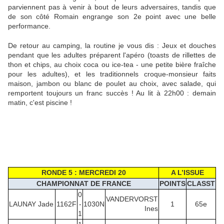
parviennent pas à venir à bout de leurs adversaires, tandis que
de son côté Romain engrange son 2e point avec une belle
performance.
De retour au camping, la routine je vous dis : Jeux et douches
pendant que les adultes préparent l'apéro (toasts de rillettes de
thon et chips, au choix coca ou ice-tea - une petite bière fraîche
pour les adultes), et les traditionnels croque-monsieur faits
maison, jambon ou blanc de poulet au choix, avec salade, qui
remportent toujours un franc succès ! Au lit à 22h00 : demain
matin, c'est piscine !
RONDE 5 : MERCREDI 20
A L’ISSUE
CHAMPIONNAT DE FRANCE
POINTS
CLASST
0
VANDERVORST
LAUNAY Jade
1162F
-
1030N
1
65e
Ines
1