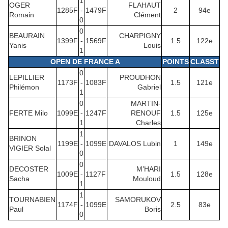
1
OGER
FLAHAUT
1285F
-
1479F
2
94e
Romain
Clément
0
0
BEAURAIN
CHARPIGNY
1399F
-
1569F
1.5
122e
Yanis
Louis
1
OPEN DE FRANCE A
POINTS
CLASST
0
LEPILLIER
PROUDHON
1173F
-
1083F
1.5
121e
Philémon
Gabriel
1
0
MARTIN-
FERTE Milo
1099E
-
1247F
RENOUF
1.5
125e
1
Charles
1
BRINON
1199E
-
1099E
DAVALOS Lubin
1
149e
VIGIER Solal
0
0
DECOSTER
M’HARI
1009E
-
1127F
1.5
128e
Sacha
Mouloud
1
1
TOURNABIEN
SAMORUKOV
1174F
-
1099E
2.5
83e
Paul
Boris
0