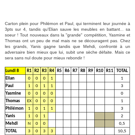
Carton plein pour Philémon et Paul, qui terminent leur journée à
3pts sur 4, tandis qu'Elian sauve les meubles en battant... sa
soeur ! Tout nouveaux dans la "grande" compétition, Yasmine et
Thomas ont un peu de mal mais ne se découragent pas. Chez
les grands, Yanis gagne tandis que Mehdi, confronté à un
adversaire bien mieux que lui, subit une sèche défaite. Mais ce
sera sans nul doute pour mieux rebondir !
Lundi 8
R1
R2
R3
R4
R5
R6
R7
R8
R9
R10
R11
TOTAL
Elian
0
0
0
1
1
Paul
1
0
1
1
3
Yasmine
0
0
0
0
0
Thomas
EX
0
0
0
1
Philémon
1
0
1
1
3
Yanis
1
0
1
2
Mehdi
N
0
0
0,5
TOTAL
3
0
3
3
10,5