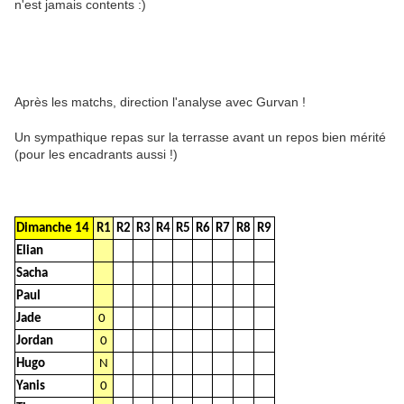
n'est jamais contents :)
Après les matchs, direction l'analyse avec Gurvan !
Un sympathique repas sur la terrasse avant un repos bien mérité
(pour les encadrants aussi !)
Dimanche 14
R1
R2
R3
R4
R5
R6
R7
R8
R9
Elian
Sacha
Paul
Jade
0
Jordan
0
Hugo
N
Yanis
0