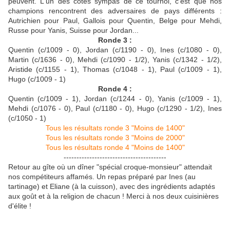
peuvent. L'un des côtés sympas de ce tournoi, c'est que nos
champions rencontrent des adversaires de pays différents :
Autrichien pour Paul, Gallois pour Quentin, Belge pour Mehdi,
Russe pour Yanis, Suisse pour Jordan...
Ronde 3 :
Quentin (c/1009 - 0), Jordan (c/1190 - 0), Ines (c/1080 - 0),
Martin (c/1636 - 0), Mehdi (c/1090 - 1/2), Yanis (c/1342 - 1/2),
Aristide (c/1155 - 1), Thomas (c/1048 - 1), Paul (c/1009 - 1),
Hugo (c/1009 - 1)
Ronde 4 :
Quentin (c/1009 - 1), Jordan (c/1244 - 0), Yanis (c/1009 - 1),
Mehdi (c/1076 - 0), Paul (c/1180 - 0), Hugo (c/1290 - 1/2), Ines
(c/1050 - 1)
Tous les résultats ronde 3 "Moins de 1400"
Tous les résultats ronde 3 "Moins de 2000"
Tous les résultats ronde 4 "Moins de 1400"
----------------------------------------
Retour au gîte où un dîner "spécial croque-monsieur" attendait
nos compétiteurs affamés. Un repas préparé par Ines (au
tartinage) et Eliane (à la cuisson), avec des ingrédients adaptés
aux goût et à la religion de chacun ! Merci à nos deux cuisinières
d'élite !