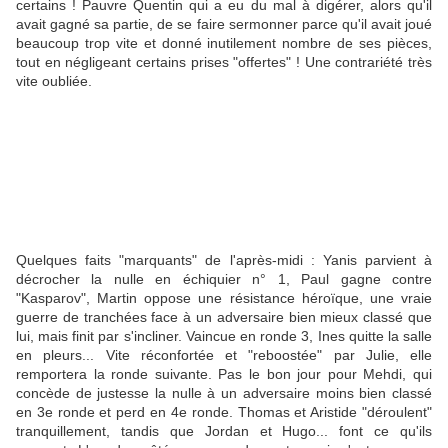
certains ! Pauvre Quentin qui a eu du mal à digérer, alors qu'il
avait gagné sa partie, de se faire sermonner parce qu'il avait joué
beaucoup trop vite et donné inutilement nombre de ses pièces,
tout en négligeant certains prises "offertes" ! Une contrariété très
vite oubliée.
Quelques faits "marquants" de l'après-midi : Yanis parvient à
décrocher la nulle en échiquier n° 1, Paul gagne contre
"Kasparov", Martin oppose une résistance héroïque, une vraie
guerre de tranchées face à un adversaire bien mieux classé que
lui, mais finit par s'incliner. Vaincue en ronde 3, Ines quitte la salle
en pleurs... Vite réconfortée et "reboostée" par Julie, elle
remportera la ronde suivante. Pas le bon jour pour Mehdi, qui
concède de justesse la nulle à un adversaire moins bien classé
en 3e ronde et perd en 4e ronde. Thomas et Aristide "déroulent"
tranquillement, tandis que Jordan et Hugo... font ce qu'ils