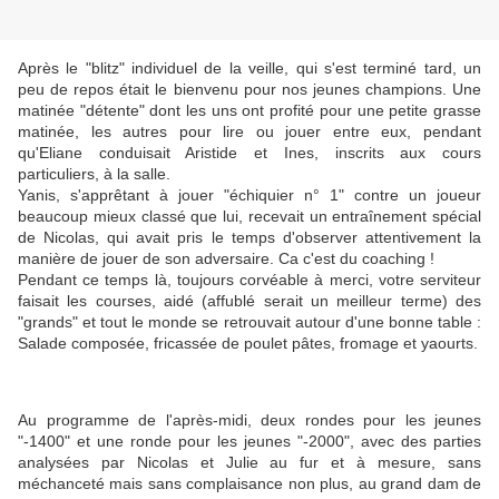
Après le "blitz" individuel de la veille, qui s'est terminé tard, un
peu de repos était le bienvenu pour nos jeunes champions. Une
matinée "détente" dont les uns ont profité pour une petite grasse
matinée, les autres pour lire ou jouer entre eux, pendant
qu'Eliane conduisait Aristide et Ines, inscrits aux cours
particuliers, à la salle.
Yanis, s'apprêtant à jouer "échiquier n° 1" contre un joueur
beaucoup mieux classé que lui, recevait un entraînement spécial
de Nicolas, qui avait pris le temps d'observer attentivement la
manière de jouer de son adversaire. Ca c'est du coaching !
Pendant ce temps là, toujours corvéable à merci, votre serviteur
faisait les courses, aidé (affublé serait un meilleur terme) des
"grands" et tout le monde se retrouvait autour d'une bonne table :
Salade composée, fricassée de poulet pâtes, fromage et yaourts.
Au programme de l'après-midi, deux rondes pour les jeunes
"-1400" et une ronde pour les jeunes "-2000", avec des parties
analysées par Nicolas et Julie au fur et à mesure, sans
méchanceté mais sans complaisance non plus, au grand dam de