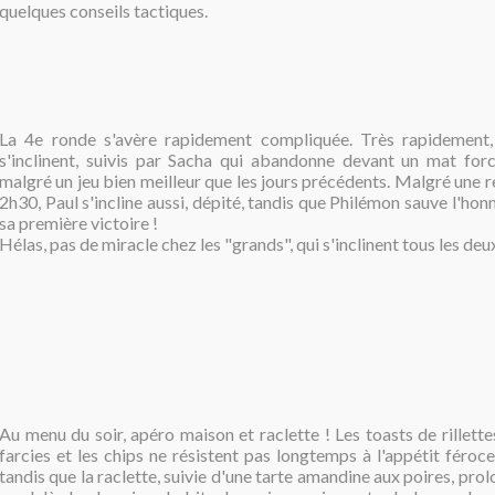
quelques conseils tactiques.
La 4e ronde s'avère rapidement compliquée. Très rapidement
s'inclinent, suivis par Sacha qui abandonne devant un mat forc
malgré un jeu bien meilleur que les jours précédents. Malgré une r
2h30, Paul s'incline aussi, dépité, tandis que Philémon sauve l'ho
sa première victoire !
Hélas, pas de miracle chez les "grands", qui s'inclinent tous les deu
Au menu du soir, apéro maison et raclette ! Les toasts de rillettes
farcies et les chips ne résistent pas longtemps à l'appétit féro
tandis que la raclette, suivie d'une tarte amandine aux poires, pro