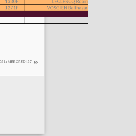
1330F
LECLERCQ Robin
1271F
VOSGIEN Balthazar
21 : MERCREDI 27