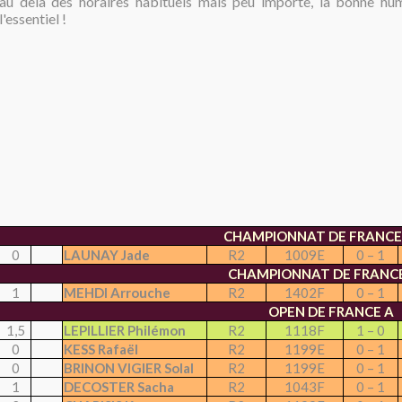
au delà des horaires habituels mais peu importe, la bonne hum
l'essentiel !
CHAMPIONNAT DE FRANCE
0
LAUNAY Jade
R2
1009E
0 – 1
CHAMPIONNAT DE FRANCE
1
MEHDI Arrouche
R2
1402F
0 – 1
OPEN DE FRANCE A
1,5
LEPILLIER Philémon
R2
1118F
1 – 0
0
KESS Rafaël
R2
1199E
0 – 1
0
BRINON VIGIER Solal
R2
1199E
0 – 1
1
DECOSTER Sacha
R2
1043F
0 – 1