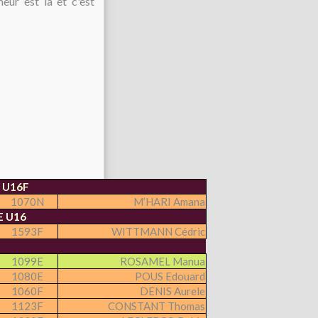
eur est là et c'est
 U16F
1070N
M’HARI Amana
 U16
1593F
WITTMANN Cédric
1099E
ROSAMEL Manua
1080E
POUS Edouard
1060F
DENIS Aurele
1123F
CONSTANT Thomas