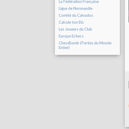
La Fédération Française
Ligue de Normandie
Comité du Calvados
Calcule ton Elo
Les Joueurs du Club
Europe Echecs
ChessBomb (Parties du Monde
Entier)