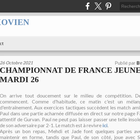
XOVIEN
ct
26 Octobre 2021
Publié par
B
CHAMPIONNAT DE FRANCE JEUNES 
MARDI 26
On arrive tout doucement sur le milieu de compétition. De
commencent. Comme d'habitude, ce matin c'est un mélan
d'entraînement. Aux exercices tactiques succèdent les match am
Paul dans une partie acharnée diffusée en direct sur notre page F
attentif de Gurvan. Paul ne peut pas laisser passer une telle insol
de son adversaire par 2-1. Le match est à revivre
ici
.
Après un bon repas, Mehdi et Jade font quelques parties a
maintenir en forme, tandis que Paul, de son côté, joue avec S