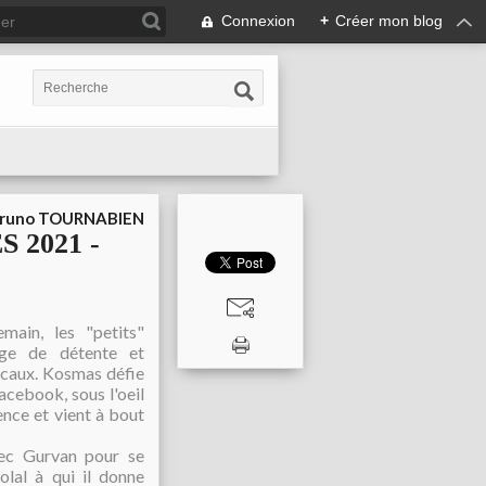
Connexion
+
Créer mon blog
runo TOURNABIEN
2021 -
main, les "petits"
ge de détente et
icaux. Kosmas défie
acebook, sous l'oeil
ence et vient à bout
vec Gurvan pour se
olal à qui il donne