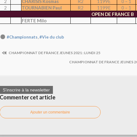
2
CHARISIS Kosmas
R2
1199E
0 – 1
2
TOURNABIEN Paul
R2
1199E
0 – 1
OPEN DE FRANCE B
FERTE Milo
,
#Championnats
#Vie du club
CHAMPIONNAT DE FRANCE JEUNES 2021 : LUNDI 25
CHAMPIONNAT DE FRANCE JEUNES 20
S'inscrire à la newsletter
Commenter cet article
Ajouter un commentaire