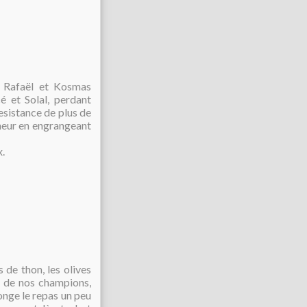
, Rafaël et Kosmas
é et Solal, perdant
esistance de plus de
nneur en engrangeant
x.
 de thon, les olives
ce de nos champions,
longe le repas un peu